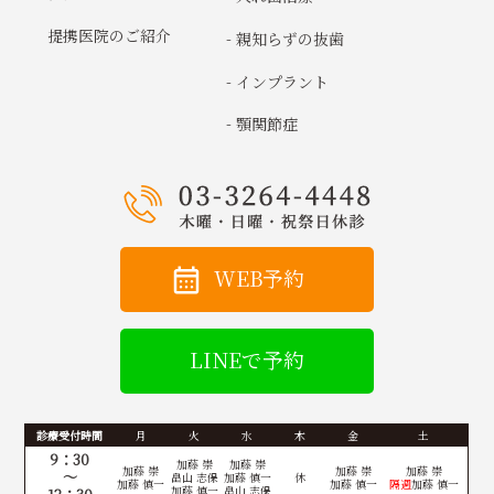
提携医院のご紹介
- 親知らずの抜歯
- インプラント
- 顎関節症
WEB予約
LINEで予約
診療受付時間
月
火
水
木
金
土
9：30
加藤 崇
加藤 崇
加藤 崇
加藤 崇
加藤 崇
～
畠山 志保
加藤 慎一
休
加藤 慎一
加藤 慎一
隔週
加藤 慎一
加藤 慎一
畠山 志保