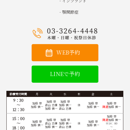
- インプラント
- 顎関節症
WEB予約
LINEで予約
診療受付時間
月
火
水
木
金
土
9：30
加藤 崇
加藤 崇
加藤 崇
加藤 崇
加藤 崇
～
畠山 志保
加藤 慎一
休
加藤 慎一
加藤 慎一
隔週
加藤 慎一
加藤 慎一
畠山 志保
12：30
加藤 崇
15：00
加藤 崇
加藤 崇
隔週
加藤 慎一
加藤 崇
加藤 崇
～
畠山 志保
加藤 慎一
休
※14：00
加藤 慎一
加藤 慎一
加藤 慎一
畠山 志保
～
18：00