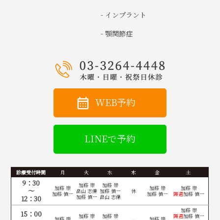
- インプラント
- 顎関節症
WEB予約
LINEで予約
診療受付時間
月
火
水
木
金
土
9：30
加藤 崇
加藤 崇
加藤 崇
加藤 崇
加藤 崇
～
畠山 志保
加藤 慎一
休
加藤 慎一
加藤 慎一
隔週
加藤 慎一
加藤 慎一
畠山 志保
12：30
加藤 崇
15：00
加藤 崇
加藤 崇
隔週
加藤 慎一
加藤 崇
加藤 崇